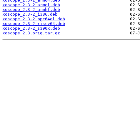
xoscope_2.3-2_arm64.deb
xoscope_2.3-2_armel.deb
xoscope_2.3-2_armhf.deb
xoscope_2.3-2_i386.deb
xoscope_2.3-2_ppc64el.deb
xoscope_2.3-2_riscv64.deb
xoscope_2.3-2_s390x.deb
xoscope_2.3.orig.tar.gz