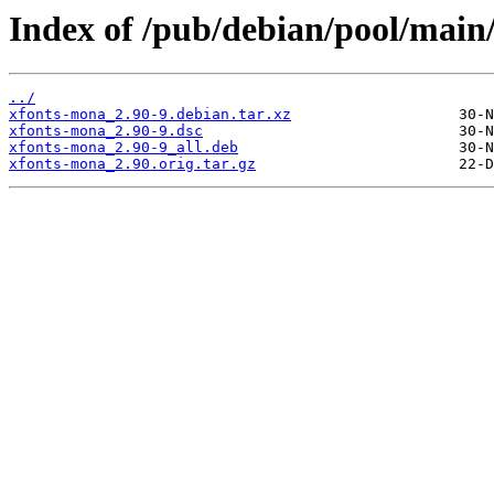
Index of /pub/debian/pool/main
../
xfonts-mona_2.90-9.debian.tar.xz
xfonts-mona_2.90-9.dsc
xfonts-mona_2.90-9_all.deb
xfonts-mona_2.90.orig.tar.gz