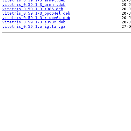
vitetris_0.59.1-3_armel.deb
vitetris_0.59.1-3_armhf.deb
vitetris_0.59.1-3_i386.deb
vitetris_0.59.1-3_ppc64el.deb
vitetris_0.59.1-3_riscv64.deb
vitetris_0.59.1-3_s390x.deb
vitetris_0.59.1.orig.tar.gz