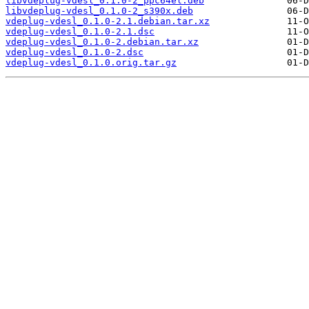
libvdeplug-vdesl_0.1.0-2_ppc64el.deb
libvdeplug-vdesl_0.1.0-2_s390x.deb
vdeplug-vdesl_0.1.0-2.1.debian.tar.xz
vdeplug-vdesl_0.1.0-2.1.dsc
vdeplug-vdesl_0.1.0-2.debian.tar.xz
vdeplug-vdesl_0.1.0-2.dsc
vdeplug-vdesl_0.1.0.orig.tar.gz