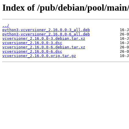
Index of /pub/debian/pool/main/
../
python3-vcversioner_2.16.0.0-3_all.deb
python3-vcversioner_2.16.0.0-6_all.deb
vcversioner_2.16.0.0-3.debian.tar.xz
vcversioner_2.16.0.0-3.dsc
vcversioner_2.16.0.0-6.debian.tar.xz
vcversioner_2.16.0.0-6.dsc
vcversioner_2.16.0.0.orig.tar.gz