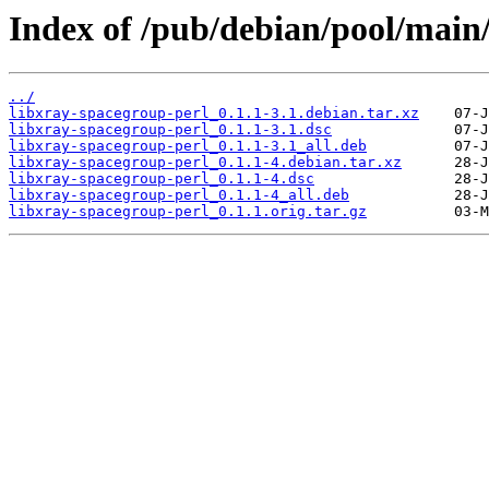
Index of /pub/debian/pool/main/
../
libxray-spacegroup-perl_0.1.1-3.1.debian.tar.xz
libxray-spacegroup-perl_0.1.1-3.1.dsc
libxray-spacegroup-perl_0.1.1-3.1_all.deb
libxray-spacegroup-perl_0.1.1-4.debian.tar.xz
libxray-spacegroup-perl_0.1.1-4.dsc
libxray-spacegroup-perl_0.1.1-4_all.deb
libxray-spacegroup-perl_0.1.1.orig.tar.gz