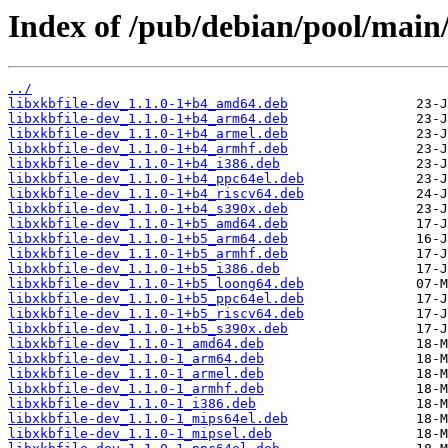
Index of /pub/debian/pool/main/l
../
libxkbfile-dev_1.1.0-1+b4_amd64.deb
libxkbfile-dev_1.1.0-1+b4_arm64.deb
libxkbfile-dev_1.1.0-1+b4_armel.deb
libxkbfile-dev_1.1.0-1+b4_armhf.deb
libxkbfile-dev_1.1.0-1+b4_i386.deb
libxkbfile-dev_1.1.0-1+b4_ppc64el.deb
libxkbfile-dev_1.1.0-1+b4_riscv64.deb
libxkbfile-dev_1.1.0-1+b4_s390x.deb
libxkbfile-dev_1.1.0-1+b5_amd64.deb
libxkbfile-dev_1.1.0-1+b5_arm64.deb
libxkbfile-dev_1.1.0-1+b5_armhf.deb
libxkbfile-dev_1.1.0-1+b5_i386.deb
libxkbfile-dev_1.1.0-1+b5_loong64.deb
libxkbfile-dev_1.1.0-1+b5_ppc64el.deb
libxkbfile-dev_1.1.0-1+b5_riscv64.deb
libxkbfile-dev_1.1.0-1+b5_s390x.deb
libxkbfile-dev_1.1.0-1_amd64.deb
libxkbfile-dev_1.1.0-1_arm64.deb
libxkbfile-dev_1.1.0-1_armel.deb
libxkbfile-dev_1.1.0-1_armhf.deb
libxkbfile-dev_1.1.0-1_i386.deb
libxkbfile-dev_1.1.0-1_mips64el.deb
libxkbfile-dev_1.1.0-1_mipsel.deb