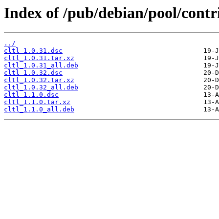
Index of /pub/debian/pool/contri
../
cltl_1.0.31.dsc
cltl_1.0.31.tar.xz
cltl_1.0.31_all.deb
cltl_1.0.32.dsc
cltl_1.0.32.tar.xz
cltl_1.0.32_all.deb
cltl_1.1.0.dsc
cltl_1.1.0.tar.xz
cltl_1.1.0_all.deb