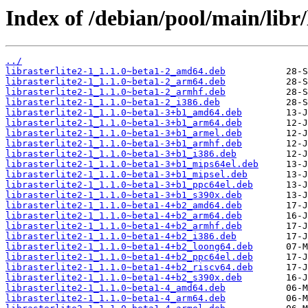
Index of /debian/pool/main/libr/l
../
librasterlite2-1_1.1.0~beta1-2_amd64.deb
librasterlite2-1_1.1.0~beta1-2_arm64.deb
librasterlite2-1_1.1.0~beta1-2_armhf.deb
librasterlite2-1_1.1.0~beta1-2_i386.deb
librasterlite2-1_1.1.0~beta1-3+b1_amd64.deb
librasterlite2-1_1.1.0~beta1-3+b1_arm64.deb
librasterlite2-1_1.1.0~beta1-3+b1_armel.deb
librasterlite2-1_1.1.0~beta1-3+b1_armhf.deb
librasterlite2-1_1.1.0~beta1-3+b1_i386.deb
librasterlite2-1_1.1.0~beta1-3+b1_mips64el.deb
librasterlite2-1_1.1.0~beta1-3+b1_mipsel.deb
librasterlite2-1_1.1.0~beta1-3+b1_ppc64el.deb
librasterlite2-1_1.1.0~beta1-3+b1_s390x.deb
librasterlite2-1_1.1.0~beta1-4+b2_amd64.deb
librasterlite2-1_1.1.0~beta1-4+b2_arm64.deb
librasterlite2-1_1.1.0~beta1-4+b2_armhf.deb
librasterlite2-1_1.1.0~beta1-4+b2_i386.deb
librasterlite2-1_1.1.0~beta1-4+b2_loong64.deb
librasterlite2-1_1.1.0~beta1-4+b2_ppc64el.deb
librasterlite2-1_1.1.0~beta1-4+b2_riscv64.deb
librasterlite2-1_1.1.0~beta1-4+b2_s390x.deb
librasterlite2-1_1.1.0~beta1-4_amd64.deb
librasterlite2-1_1.1.0~beta1-4_arm64.deb