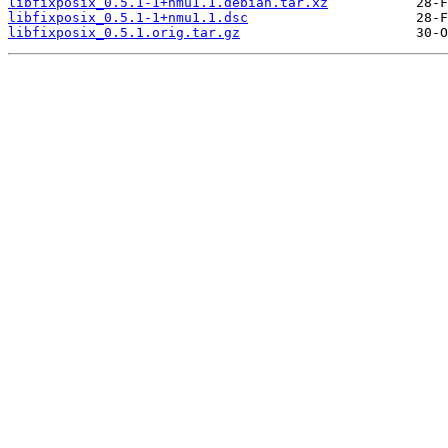
libfixposix_0.5.1-1+nmu1.1.debian.tar.xz
libfixposix_0.5.1-1+nmu1.1.dsc
libfixposix_0.5.1.orig.tar.gz