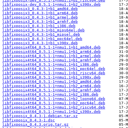
libfixposix-dev_0.5.1-1+nmu1.1+b2_riscv64.deb
libfixposix-dev_0.5.1-1+nmu1.1+b2_s390x.deb
libfixposix3_0.4.3-1+b1_amd64.deb
libfixposix3_0.4.3-1+b1_arm64.deb
libfixposix3_0.4.3-1+b1_armel.deb
libfixposix3_0.4.3-1+b1_armhf.deb
libfixposix3_0.4.3-1+b1_i386.deb
libfixposix3_0.4.3-1+b1_mips64el.deb
libfixposix3_0.4.3-1+b1_mipsel.deb
libfixposix3_0.4.3-1+b1_ppc64el.deb
libfixposix3_0.4.3-1+b1_s390x.deb
libfixposix4t64_0.5.1-1+nmu1.1+b1_amd64.deb
libfixposix4t64_0.5.1-1+nmu1.1+b1_arm64.deb
libfixposix4t64_0.5.1-1+nmu1.1+b1_armel.deb
libfixposix4t64_0.5.1-1+nmu1.1+b1_armhf.deb
libfixposix4t64_0.5.1-1+nmu1.1+b1_i386.deb
libfixposix4t64_0.5.1-1+nmu1.1+b1_ppc64el.deb
libfixposix4t64_0.5.1-1+nmu1.1+b1_riscv64.deb
libfixposix4t64_0.5.1-1+nmu1.1+b1_s390x.deb
libfixposix4t64_0.5.1-1+nmu1.1+b2_amd64.deb
libfixposix4t64_0.5.1-1+nmu1.1+b2_arm64.deb
libfixposix4t64_0.5.1-1+nmu1.1+b2_armhf.deb
libfixposix4t64_0.5.1-1+nmu1.1+b2_i386.deb
libfixposix4t64_0.5.1-1+nmu1.1+b2_loong64.deb
libfixposix4t64_0.5.1-1+nmu1.1+b2_ppc64el.deb
libfixposix4t64_0.5.1-1+nmu1.1+b2_riscv64.deb
libfixposix4t64_0.5.1-1+nmu1.1+b2_s390x.deb
libfixposix_0.4.3-1.debian.tar.xz
libfixposix_0.4.3-1.dsc
libfixposix_0.4.3.orig.tar.gz