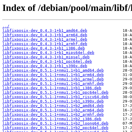
Index of /debian/pool/main/libf/
../
libfixposix-dev_0.4.3-1+b1_amd64.deb
libfixposix-dev_0.4.3-1+b1_arm64.deb
libfixposix-dev_0.4.3-1+b1_armel.deb
libfixposix-dev_0.4.3-1+b1_armhf.deb
libfixposix-dev_0.4.3-1+b1_i386.deb
libfixposix-dev_0.4.3-1+b1_mips64el.deb
libfixposix-dev_0.4.3-1+b1_mipsel.deb
libfixposix-dev_0.4.3-1+b1_ppc64el.deb
libfixposix-dev_0.4.3-1+b1_s390x.deb
libfixposix-dev_0.5.1-1+nmu1.1+b1_amd64.deb
libfixposix-dev_0.5.1-1+nmu1.1+b1_arm64.deb
libfixposix-dev_0.5.1-1+nmu1.1+b1_armel.deb
libfixposix-dev_0.5.1-1+nmu1.1+b1_armhf.deb
libfixposix-dev_0.5.1-1+nmu1.1+b1_i386.deb
libfixposix-dev_0.5.1-1+nmu1.1+b1_ppc64el.deb
libfixposix-dev_0.5.1-1+nmu1.1+b1_riscv64.deb
libfixposix-dev_0.5.1-1+nmu1.1+b1_s390x.deb
libfixposix-dev_0.5.1-1+nmu1.1+b2_amd64.deb
libfixposix-dev_0.5.1-1+nmu1.1+b2_arm64.deb
libfixposix-dev_0.5.1-1+nmu1.1+b2_armhf.deb
libfixposix-dev_0.5.1-1+nmu1.1+b2_i386.deb
libfixposix-dev_0.5.1-1+nmu1.1+b2_loong64.deb
libfixposix-dev_0.5.1-1+nmu1.1+b2_ppc64el.deb