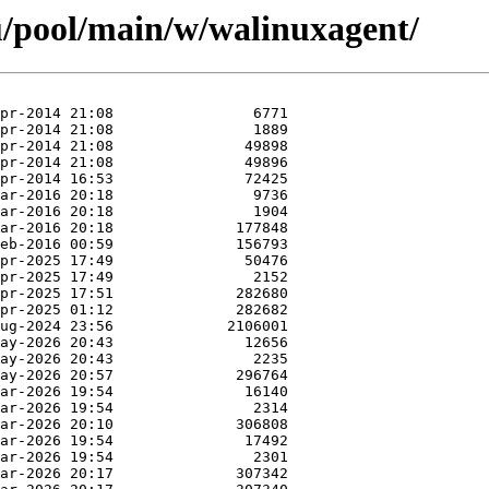
u/pool/main/w/walinuxagent/