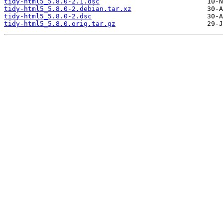
tidy-html5_5.8.0-2.1.dsc
tidy-html5_5.8.0-2.debian.tar.xz
tidy-html5_5.8.0-2.dsc
tidy-html5_5.8.0.orig.tar.gz