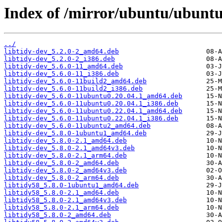
Index of /mirror/ubuntu/ubuntu
../
libtidy-dev_5.2.0-2_amd64.deb
libtidy-dev_5.2.0-2_i386.deb
libtidy-dev_5.6.0-11_amd64.deb
libtidy-dev_5.6.0-11_i386.deb
libtidy-dev_5.6.0-11build2_amd64.deb
libtidy-dev_5.6.0-11build2_i386.deb
libtidy-dev_5.6.0-11ubuntu0.20.04.1_amd64.deb
libtidy-dev_5.6.0-11ubuntu0.20.04.1_i386.deb
libtidy-dev_5.6.0-11ubuntu0.22.04.1_amd64.deb
libtidy-dev_5.6.0-11ubuntu0.22.04.1_i386.deb
libtidy-dev_5.6.0-11ubuntu2_amd64.deb
libtidy-dev_5.8.0-1ubuntu1_amd64.deb
libtidy-dev_5.8.0-2.1_amd64.deb
libtidy-dev_5.8.0-2.1_amd64v3.deb
libtidy-dev_5.8.0-2.1_arm64.deb
libtidy-dev_5.8.0-2_amd64.deb
libtidy-dev_5.8.0-2_amd64v3.deb
libtidy-dev_5.8.0-2_arm64.deb
libtidy58_5.8.0-1ubuntu1_amd64.deb
libtidy58_5.8.0-2.1_amd64.deb
libtidy58_5.8.0-2.1_amd64v3.deb
libtidy58_5.8.0-2.1_arm64.deb
libtidy58_5.8.0-2_amd64.deb