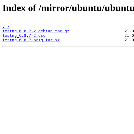
Index of /mirror/ubuntu/ubuntu
../
testng_6.8.7-2.debian.tar.gz
testng_6.8.7-2.dsc
testng_6.8.7.orig.tar.xz