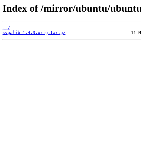
Index of /mirror/ubuntu/ubuntu
../
svgalib_1.4.3.orig.tar.gz