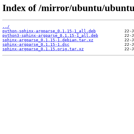
Index of /mirror/ubuntu/ubuntu
../
python-sphinx-argparse_0.1.15-1_all.deb
python3-sphinx-argparse_0.1.15-1_all.deb
sphinx-argparse_0.1.15-1.debian.tar.xz
sphinx-argparse_0.1.15-1.dsc
sphinx-argparse_0.1.15.orig.tar.xz