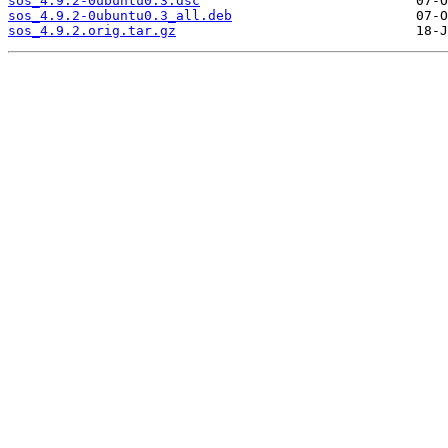
sos_4.9.2-0ubuntu0.3.dsc
sos_4.9.2-0ubuntu0.3_all.deb
sos_4.9.2.orig.tar.gz