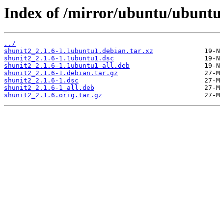
Index of /mirror/ubuntu/ubuntu
../
shunit2_2.1.6-1.1ubuntu1.debian.tar.xz
shunit2_2.1.6-1.1ubuntu1.dsc
shunit2_2.1.6-1.1ubuntu1_all.deb
shunit2_2.1.6-1.debian.tar.gz
shunit2_2.1.6-1.dsc
shunit2_2.1.6-1_all.deb
shunit2_2.1.6.orig.tar.gz