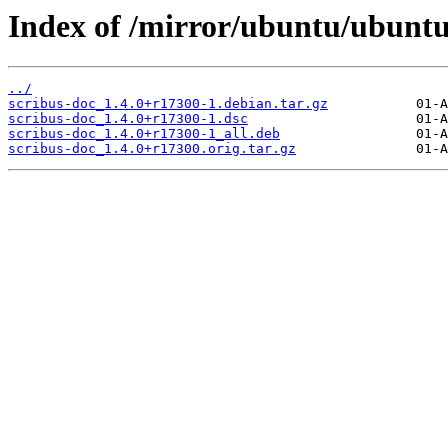
Index of /mirror/ubuntu/ubuntu
../
scribus-doc_1.4.0+r17300-1.debian.tar.gz
scribus-doc_1.4.0+r17300-1.dsc
scribus-doc_1.4.0+r17300-1_all.deb
scribus-doc_1.4.0+r17300.orig.tar.gz