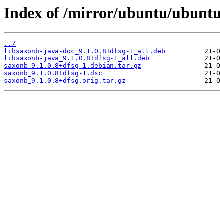
Index of /mirror/ubuntu/ubuntu
../
libsaxonb-java-doc_9.1.0.8+dfsg-1_all.deb
libsaxonb-java_9.1.0.8+dfsg-1_all.deb
saxonb_9.1.0.8+dfsg-1.debian.tar.gz
saxonb_9.1.0.8+dfsg-1.dsc
saxonb_9.1.0.8+dfsg.orig.tar.gz