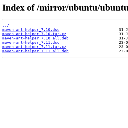
Index of /mirror/ubuntu/ubunt
../
maven-ant-helper_7.10.dsc
maven-ant-helper_7.10.tar.xz
maven-ant-helper_7.10_all.deb
maven-ant-helper_7.11.dsc
maven-ant-helper_7.11.tar.xz
maven-ant-helper_7.11_all.deb