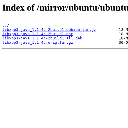
Index of /mirror/ubuntu/ubuntu
../
libxpp3-java_1.1.4c-2build1.debian.tar.gz
libxpp3-java_1.1.4c-2build1.dsc
libxpp3-java_1.1.4c-2build1_all.deb
libxpp3-java_1.1.4c.orig.tar.gz