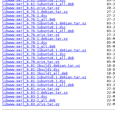
libwww-perl_6.61-1ubuntu0.1.dsc
libwww-perl_6.61-1ubuntu0.1_all.deb
libwww-perl_6.61.orig.tar.gz
libwww-perl_6.76-1.debian.tar.xz
libwww-perl_6.76-1.dsc
libwww-perl_6.76-1_all.deb
libwww-perl_6.76-1ubuntu0.1.debian.tar.xz
libwww-perl_6.76-1ubuntu0.1.dsc
libwww-perl_6.76-1ubuntu0.1_all.deb
libwww-perl_6.76.orig.tar.gz
libwww-perl_6.78-1.debian.tar.xz
libwww-perl_6.78-1.dsc
libwww-perl_6.78-1_all.deb
libwww-perl_6.78-1ubuntu0.1.debian.tar.xz
libwww-perl_6.78-1ubuntu0.1.dsc
libwww-perl_6.78-1ubuntu0.1_all.deb
libwww-perl_6.78.orig.tar.gz
libwww-perl_6.81-1build1.debian.tar.xz
libwww-perl_6.81-1build1.dsc
libwww-perl_6.81-1build1_all.deb
libwww-perl_6.81-1ubuntu0.1.debian.tar.xz
libwww-perl_6.81-1ubuntu0.1.dsc
libwww-perl_6.81-1ubuntu0.1_all.deb
libwww-perl_6.81.orig.tar.gz
libwww-perl_6.83-1.debian.tar.xz
libwww-perl_6.83-1.dsc
libwww-perl_6.83-1_all.deb
libwww-perl_6.83.orig.tar.gz