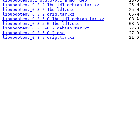
libubootenv0.1_0.3.5-0.2_arm64.deb
libubootenv_0.3.2-1build1.debian.tar.xz
libubootenv_0.3.2-1build1.dsc
libubootenv_0.3.2.orig.tar.xz
libubootenv_0.3.5-0.1build1.debian.tar.xz
libubootenv_0.3.5-0.1build1.dsc
libubootenv_0.3.5-0.2.debian.tar.xz
libubootenv_0.3.5-0.2.dsc
libubootenv_0.3.5.orig.tar.xz