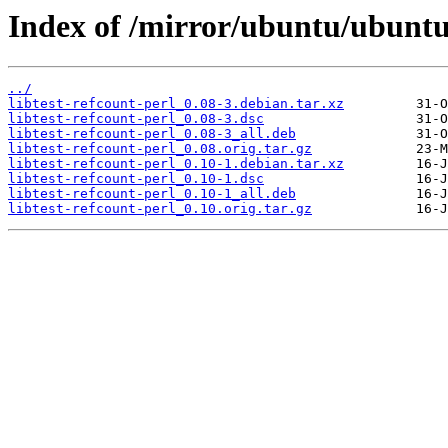
Index of /mirror/ubuntu/ubuntu/
../
libtest-refcount-perl_0.08-3.debian.tar.xz
libtest-refcount-perl_0.08-3.dsc
libtest-refcount-perl_0.08-3_all.deb
libtest-refcount-perl_0.08.orig.tar.gz
libtest-refcount-perl_0.10-1.debian.tar.xz
libtest-refcount-perl_0.10-1.dsc
libtest-refcount-perl_0.10-1_all.deb
libtest-refcount-perl_0.10.orig.tar.gz