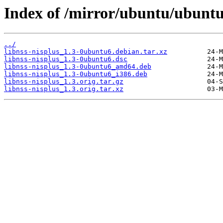
Index of /mirror/ubuntu/ubuntu/
../
libnss-nisplus_1.3-0ubuntu6.debian.tar.xz
libnss-nisplus_1.3-0ubuntu6.dsc
libnss-nisplus_1.3-0ubuntu6_amd64.deb
libnss-nisplus_1.3-0ubuntu6_i386.deb
libnss-nisplus_1.3.orig.tar.gz
libnss-nisplus_1.3.orig.tar.xz