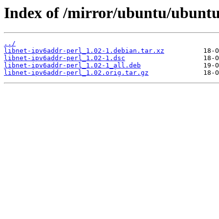
Index of /mirror/ubuntu/ubuntu
../
libnet-ipv6addr-perl_1.02-1.debian.tar.xz
libnet-ipv6addr-perl_1.02-1.dsc
libnet-ipv6addr-perl_1.02-1_all.deb
libnet-ipv6addr-perl_1.02.orig.tar.gz