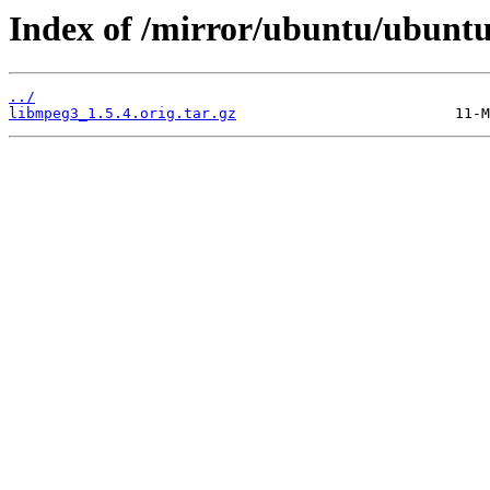
Index of /mirror/ubuntu/ubunt
../
libmpeg3_1.5.4.orig.tar.gz