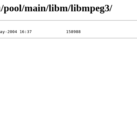
u/pool/main/libm/libmpeg3/