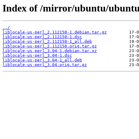
Index of /mirror/ubuntu/ubuntu/
../
liblocale-us-perl_2.112150-1.debian.tar.gz
liblocale-us-perl_2.112150-1.dsc
liblocale-us-perl_2.112150-1_all.deb
liblocale-us-perl_2.112150.orig.tar.gz
liblocale-us-perl_3.04-1.debian.tar.xz
liblocale-us-perl_3.04-1.dsc
liblocale-us-perl_3.04-1_all.deb
liblocale-us-perl_3.04.orig.tar.gz