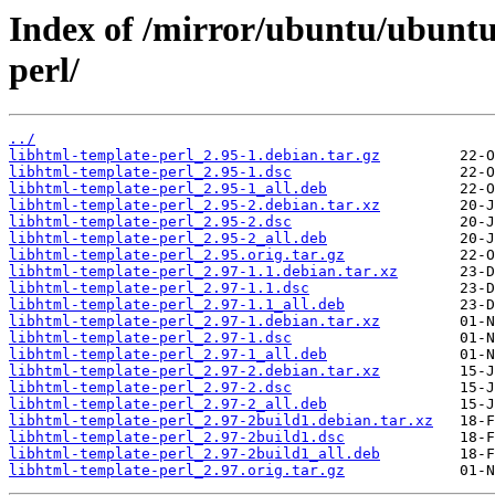
Index of /mirror/ubuntu/ubuntu
perl/
../
libhtml-template-perl_2.95-1.debian.tar.gz
libhtml-template-perl_2.95-1.dsc
libhtml-template-perl_2.95-1_all.deb
libhtml-template-perl_2.95-2.debian.tar.xz
libhtml-template-perl_2.95-2.dsc
libhtml-template-perl_2.95-2_all.deb
libhtml-template-perl_2.95.orig.tar.gz
libhtml-template-perl_2.97-1.1.debian.tar.xz
libhtml-template-perl_2.97-1.1.dsc
libhtml-template-perl_2.97-1.1_all.deb
libhtml-template-perl_2.97-1.debian.tar.xz
libhtml-template-perl_2.97-1.dsc
libhtml-template-perl_2.97-1_all.deb
libhtml-template-perl_2.97-2.debian.tar.xz
libhtml-template-perl_2.97-2.dsc
libhtml-template-perl_2.97-2_all.deb
libhtml-template-perl_2.97-2build1.debian.tar.xz
libhtml-template-perl_2.97-2build1.dsc
libhtml-template-perl_2.97-2build1_all.deb
libhtml-template-perl_2.97.orig.tar.gz