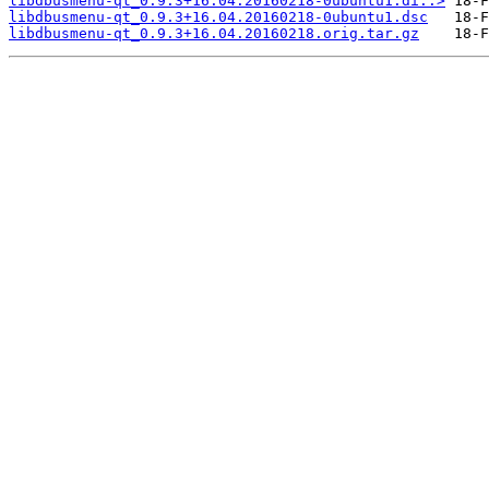
libdbusmenu-qt_0.9.3+16.04.20160218-0ubuntu1.di..>
libdbusmenu-qt_0.9.3+16.04.20160218-0ubuntu1.dsc
libdbusmenu-qt_0.9.3+16.04.20160218.orig.tar.gz