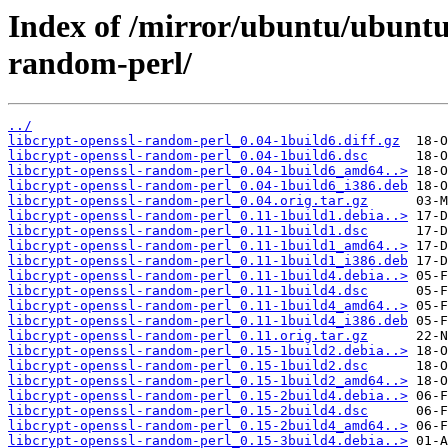
Index of /mirror/ubuntu/ubuntu/
random-perl/
../
libcrypt-openssl-random-perl_0.04-1build6.diff.gz
libcrypt-openssl-random-perl_0.04-1build6.dsc
libcrypt-openssl-random-perl_0.04-1build6_amd64..>
libcrypt-openssl-random-perl_0.04-1build6_i386.deb
libcrypt-openssl-random-perl_0.04.orig.tar.gz
libcrypt-openssl-random-perl_0.11-1build1.debia..>
libcrypt-openssl-random-perl_0.11-1build1.dsc
libcrypt-openssl-random-perl_0.11-1build1_amd64..>
libcrypt-openssl-random-perl_0.11-1build1_i386.deb
libcrypt-openssl-random-perl_0.11-1build4.debia..>
libcrypt-openssl-random-perl_0.11-1build4.dsc
libcrypt-openssl-random-perl_0.11-1build4_amd64..>
libcrypt-openssl-random-perl_0.11-1build4_i386.deb
libcrypt-openssl-random-perl_0.11.orig.tar.gz
libcrypt-openssl-random-perl_0.15-1build2.debia..>
libcrypt-openssl-random-perl_0.15-1build2.dsc
libcrypt-openssl-random-perl_0.15-1build2_amd64..>
libcrypt-openssl-random-perl_0.15-2build4.debia..>
libcrypt-openssl-random-perl_0.15-2build4.dsc
libcrypt-openssl-random-perl_0.15-2build4_amd64..>
libcrypt-openssl-random-perl_0.15-3build4.debia..>