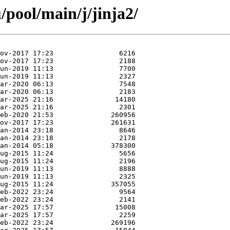
pool/main/j/jinja2/