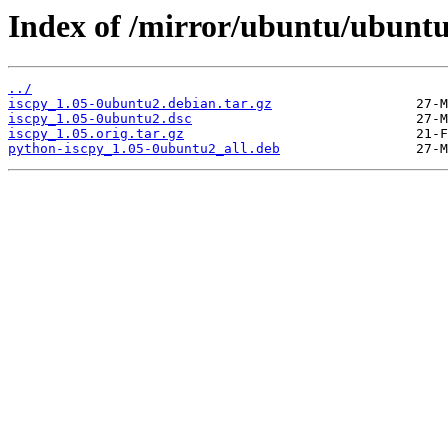
Index of /mirror/ubuntu/ubuntu/
../
iscpy_1.05-0ubuntu2.debian.tar.gz
iscpy_1.05-0ubuntu2.dsc
iscpy_1.05.orig.tar.gz
python-iscpy_1.05-0ubuntu2_all.deb