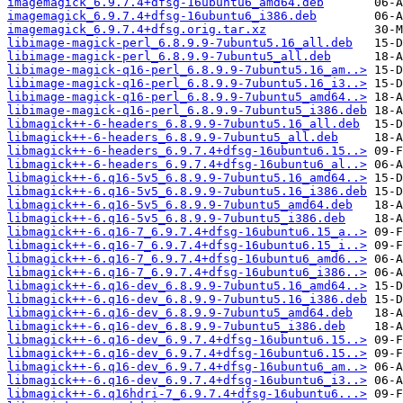
imagemagick_6.9.7.4+dfsg-16ubuntu6_amd64.deb
imagemagick_6.9.7.4+dfsg-16ubuntu6_i386.deb
imagemagick_6.9.7.4+dfsg.orig.tar.xz
libimage-magick-perl_6.8.9.9-7ubuntu5.16_all.deb
libimage-magick-perl_6.8.9.9-7ubuntu5_all.deb
libimage-magick-q16-perl_6.8.9.9-7ubuntu5.16_am..>
libimage-magick-q16-perl_6.8.9.9-7ubuntu5.16_i3..>
libimage-magick-q16-perl_6.8.9.9-7ubuntu5_amd64..>
libimage-magick-q16-perl_6.8.9.9-7ubuntu5_i386.deb
libmagick++-6-headers_6.8.9.9-7ubuntu5.16_all.deb
libmagick++-6-headers_6.8.9.9-7ubuntu5_all.deb
libmagick++-6-headers_6.9.7.4+dfsg-16ubuntu6.15..>
libmagick++-6-headers_6.9.7.4+dfsg-16ubuntu6_al..>
libmagick++-6.q16-5v5_6.8.9.9-7ubuntu5.16_amd64..>
libmagick++-6.q16-5v5_6.8.9.9-7ubuntu5.16_i386.deb
libmagick++-6.q16-5v5_6.8.9.9-7ubuntu5_amd64.deb
libmagick++-6.q16-5v5_6.8.9.9-7ubuntu5_i386.deb
libmagick++-6.q16-7_6.9.7.4+dfsg-16ubuntu6.15_a..>
libmagick++-6.q16-7_6.9.7.4+dfsg-16ubuntu6.15_i..>
libmagick++-6.q16-7_6.9.7.4+dfsg-16ubuntu6_amd6..>
libmagick++-6.q16-7_6.9.7.4+dfsg-16ubuntu6_i386..>
libmagick++-6.q16-dev_6.8.9.9-7ubuntu5.16_amd64..>
libmagick++-6.q16-dev_6.8.9.9-7ubuntu5.16_i386.deb
libmagick++-6.q16-dev_6.8.9.9-7ubuntu5_amd64.deb
libmagick++-6.q16-dev_6.8.9.9-7ubuntu5_i386.deb
libmagick++-6.q16-dev_6.9.7.4+dfsg-16ubuntu6.15..>
libmagick++-6.q16-dev_6.9.7.4+dfsg-16ubuntu6.15..>
libmagick++-6.q16-dev_6.9.7.4+dfsg-16ubuntu6_am..>
libmagick++-6.q16-dev_6.9.7.4+dfsg-16ubuntu6_i3..>
libmagick++-6.q16hdri-7_6.9.7.4+dfsg-16ubuntu6...>