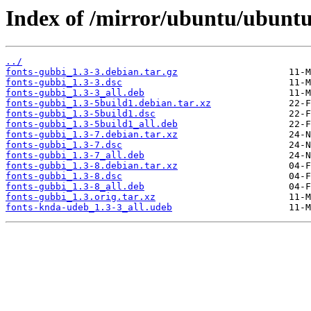
Index of /mirror/ubuntu/ubuntu
../
fonts-gubbi_1.3-3.debian.tar.gz
fonts-gubbi_1.3-3.dsc
fonts-gubbi_1.3-3_all.deb
fonts-gubbi_1.3-5build1.debian.tar.xz
fonts-gubbi_1.3-5build1.dsc
fonts-gubbi_1.3-5build1_all.deb
fonts-gubbi_1.3-7.debian.tar.xz
fonts-gubbi_1.3-7.dsc
fonts-gubbi_1.3-7_all.deb
fonts-gubbi_1.3-8.debian.tar.xz
fonts-gubbi_1.3-8.dsc
fonts-gubbi_1.3-8_all.deb
fonts-gubbi_1.3.orig.tar.xz
fonts-knda-udeb_1.3-3_all.udeb