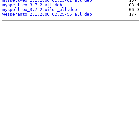
myspell-eo_2.1.2000.02.25-62_all.deb
myspell-eo_3.7-2_all.deb
myspell-eo_3.7-2build1_all.deb
wesperanto_2.1.2000.02.25-55_all.deb