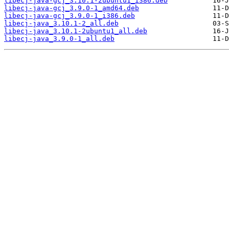
libecj-java-gcj_3.10.1-2ubuntu1_i386.deb
libecj-java-gcj_3.9.0-1_amd64.deb
libecj-java-gcj_3.9.0-1_i386.deb
libecj-java_3.10.1-2_all.deb
libecj-java_3.10.1-2ubuntu1_all.deb
libecj-java_3.9.0-1_all.deb