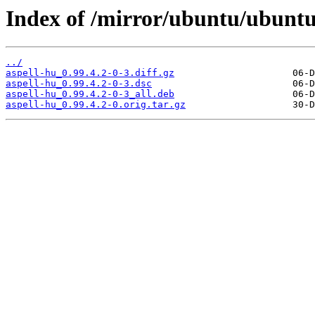
Index of /mirror/ubuntu/ubuntu
../
aspell-hu_0.99.4.2-0-3.diff.gz
aspell-hu_0.99.4.2-0-3.dsc
aspell-hu_0.99.4.2-0-3_all.deb
aspell-hu_0.99.4.2-0.orig.tar.gz