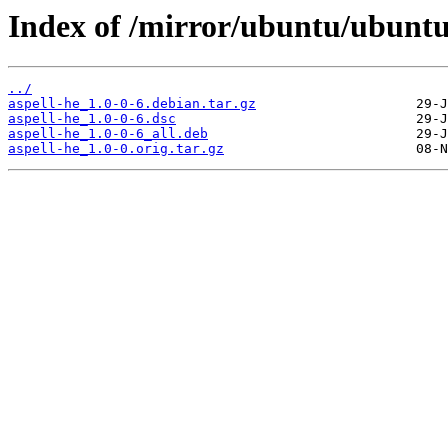
Index of /mirror/ubuntu/ubuntu
../
aspell-he_1.0-0-6.debian.tar.gz
aspell-he_1.0-0-6.dsc
aspell-he_1.0-0-6_all.deb
aspell-he_1.0-0.orig.tar.gz