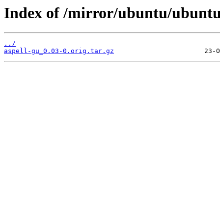
Index of /mirror/ubuntu/ubuntu
../
aspell-gu_0.03-0.orig.tar.gz