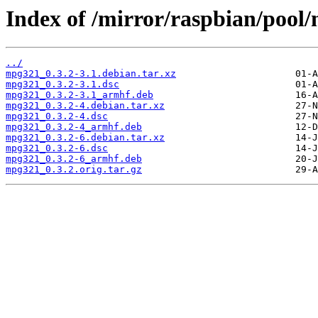
Index of /mirror/raspbian/poo
../
mpg321_0.3.2-3.1.debian.tar.xz
mpg321_0.3.2-3.1.dsc
mpg321_0.3.2-3.1_armhf.deb
mpg321_0.3.2-4.debian.tar.xz
mpg321_0.3.2-4.dsc
mpg321_0.3.2-4_armhf.deb
mpg321_0.3.2-6.debian.tar.xz
mpg321_0.3.2-6.dsc
mpg321_0.3.2-6_armhf.deb
mpg321_0.3.2.orig.tar.gz