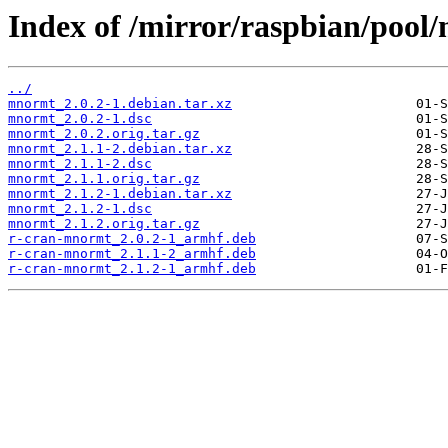
Index of /mirror/raspbian/poo
../
mnormt_2.0.2-1.debian.tar.xz
mnormt_2.0.2-1.dsc
mnormt_2.0.2.orig.tar.gz
mnormt_2.1.1-2.debian.tar.xz
mnormt_2.1.1-2.dsc
mnormt_2.1.1.orig.tar.gz
mnormt_2.1.2-1.debian.tar.xz
mnormt_2.1.2-1.dsc
mnormt_2.1.2.orig.tar.gz
r-cran-mnormt_2.0.2-1_armhf.deb
r-cran-mnormt_2.1.1-2_armhf.deb
r-cran-mnormt_2.1.2-1_armhf.deb