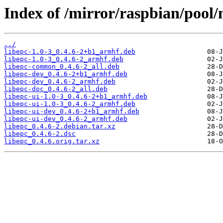
Index of /mirror/raspbian/pool/m
../
libepc-1.0-3_0.4.6-2+b1_armhf.deb
libepc-1.0-3_0.4.6-2_armhf.deb
libepc-common_0.4.6-2_all.deb
libepc-dev_0.4.6-2+b1_armhf.deb
libepc-dev_0.4.6-2_armhf.deb
libepc-doc_0.4.6-2_all.deb
libepc-ui-1.0-3_0.4.6-2+b1_armhf.deb
libepc-ui-1.0-3_0.4.6-2_armhf.deb
libepc-ui-dev_0.4.6-2+b1_armhf.deb
libepc-ui-dev_0.4.6-2_armhf.deb
libepc_0.4.6-2.debian.tar.xz
libepc_0.4.6-2.dsc
libepc_0.4.6.orig.tar.xz